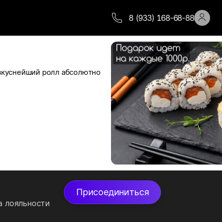
8 (933) 168-68-88
вкуснейший ролл абсолютно 
е вычета всех скидок и 
Присоединиться
подарка.
а лояльности