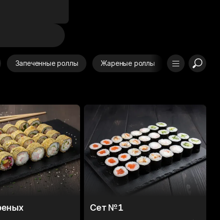
Запеченные роллы
Жареные роллы
Авторские
реных
Сет №1