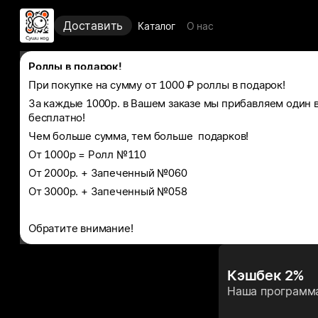
Доставить
Каталог
О нас
Роллы в подарок!
При покупке на сумму от 1000 ₽ роллы в подарок!
За каждые 1000р. в Вашем заказе мы прибавляем один 
бесплатно!
Чем больше сумма, тем больше  подарков!
От 1000р = Ролл №110
От 2000р. + Запеченный №060
От 3000р. + Запеченный №058
Обратите внимание! 
Подарки выдаются строго по итоговой сумме чека, посл
бонусов!
Кэшбек 2%
Стоимость доставки не входит в сумму для начисления 
Наша программ
Акция на сеты не распространяется!