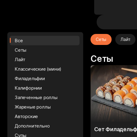
Сеты
Лайт
Все
Сеты
Сеты
Лайт
Классические (мини)
Филадельфии
Калифорнии
Запеченные роллы
Жареные роллы
Авторские
Дополнительно
Сет Филадельф
Супы